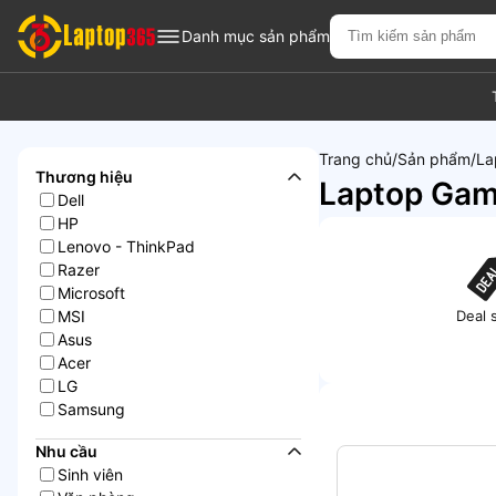
Danh mục sản phẩm
Trang chủ
Sản phẩm
La
Thương hiệu
Laptop Gam
Dell
HP
Lenovo - ThinkPad
Razer
Microsoft
MSI
Deal 
Asus
Acer
LG
Samsung
Bộ lọc
Nhu cầu
Sinh viên