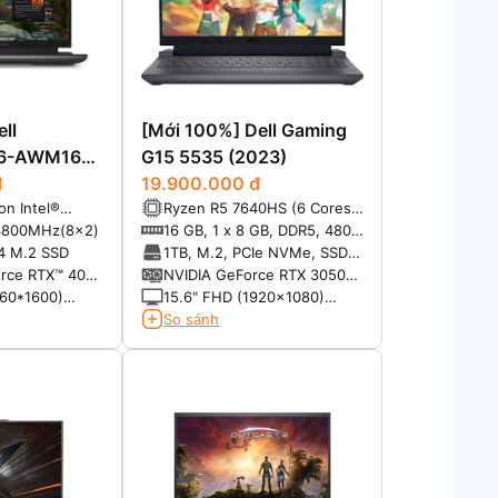
ll
[Mới 100%] Dell Gaming
16-AWM16
G15 5535 (2023)
đ
19.900.000 đ
on Intel®
Ryzen R5 7640HS (6 Cores,
00HX (16-
12 Threads, 22MB Cache,
4800MHz(8x2)
16 GB, 1 x 8 GB, DDR5, 4800
reads, 30MB
4.30 GHz up to 5.0 GHz,
MHz -Tối đa 32GB
4 M.2 SSD
1TB, M.2, PCIe NVMe, SSD-
 5.0GHz Max
35-54W)
Hỗ trợ lên đến 4 TB (2 khe
rce RTX™ 4070
NVIDIA GeForce RTX 3050
ncy)
SSD)
6GB GDDR6
60*1600)
15.6" FHD (1920x1080)
ComfortView
120Hz, WVA, 45% NTSC,
So sánh
 G-SYNC + DDS,
Anti-Glare, 250 nit