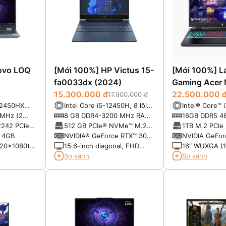
ovo LOQ
[Mới 100%] HP Victus 15-
[Mới 100%] L
fa0033dx (2024)
Gaming Acer N
15.300.000 đ
(2023)
22.500.000 
17.900.000 đ
-12450HX
Intel Core i5-12450H, 8 lõi
Intel® Core™ 
4.40GHz,
12 luồng, max turbo
(2.40GHz up 
MHz (2
8 GB DDR4-3200 MHz RAM
16GB DDR5 4
4.4GHz,12MB
24MB Cache)
B)
(1 X 8 GB)
khe, tối đa 3
2242 PCIe®
512 GB PCIe® NVMe™ M.2
1TB M.2 PCI
SSD
M 4GB
NVIDIA® GeForce RTX™ 3050
NVIDIA GeFor
Laptop GPU (4 GB GDDR6
with 6 GB
920x1080)
15.6-inch diagonal, FHD
16″ WUXGA (1
dedicated)
-glare,
(1920 x 1080), 144 Hz, IPS,
165Hz, 100% 
So sánh
So sánh
z, G-
micro-edge, anti-glare, 250
nits, 45% NTSC