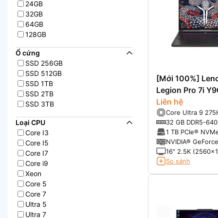
24GB
32GB
64GB
128GB
Ổ cứng
SSD 256GB
SSD 512GB
[Mới 100%] Len
SSD 1TB
Legion Pro 7i Y
SSD 2TB
(2025)
Liên hệ
SSD 3TB
Core Ultra 9 275
nhân 24 luồng, x
32 GB DDR5-640
Loại CPU
bản từ 2.1GHz có
to 64GB)
1 TB PCIe® NVM
Core I3
max với turbo boo
gen 4
NVIDIA® GeForc
Core I5
5.4GHz, 36MB C
5070 8GB DDR7
16" 2.5K (2560x1
Core I7
độ sáng trung bì
So sánh
Core i9
độ phủ màu 100%
Xeon
lệ khung hình 16:
Core 5
quét 240Hz, Dis
Core 7
Dolby Vision®, N
Ultra 5
SYNC®, Advance
Ultra 7
support