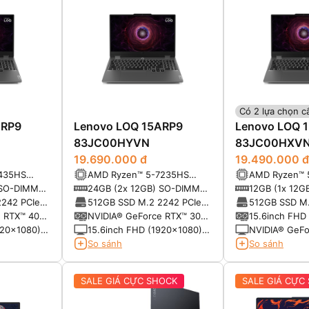
Có 2 lựa chọn c
ARP9
Lenovo LOQ 15ARP9
Lenovo LOQ 
83JC00HYVN
83JC00HXV
19.690.000 đ
19.490.000 đ
435HS
AMD Ryzen™ 5-7235HS
AMD Ryzen™ 
4.50GHz,
(3.20GHz up to 4.20GHz,
(3.20GHz up 
 SO-DIMM
24GB (2x 12GB) SO-DIMM
12GB (1x 12G
8MB Cache)
8MB Cache)
 slots, up
DDR5-4800MHz (2 slots, up
DDR5-4800MHz
2242 PCIe®
512GB SSD M.2 2242 PCIe®
512GB SSD M.
to 32GB)
to 32GB)
4.0x4 NVMe®
4.0x4 NVMe
e RTX™ 4050
NVIDIA® GeForce RTX™ 3050
15.6inch FHD
6GB GDDR6
IPS, 300nits, 
920x1080)
15.6inch FHD (1920x1080)
NVIDIA® GeFo
100% sRGB, 1
-glare,
IPS, 300nits, Anti-glare,
6GB GDDR6
So sánh
So sánh
SYNC®
Hz Xem
100% sRGB, 144Hz, G-
SYNC®
SALE GIÁ CỰC SHOCK
SALE GIÁ CỰC