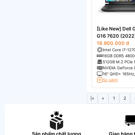
[Like New] Dell
G16 7620 (2022
19.900.000 đ
Intel Core i7-12
nhân, 20 luồng (
16GB DDR5 480
GHz, 24MB Cach
512GB M.2 PCIe 
State Drive
NVIDIA GeForce 
6GB GDDR6
16" QHD+ 165Hz, 
99% sRGB
So sánh
|«
«
1
2
Sán phẩm chất lượng
Giao hàng 