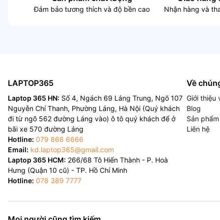
Đảm bảo tương thích và độ bền cao
Nhận hàng và tha
LAPTOP365
Về chúng
Laptop 365 HN:
Số 4, Ngách 69 Láng Trung, Ngõ 107
Giới thiệ
Nguyễn Chí Thanh, Phường Láng, Hà Nội (Quý khách
Blog
đi từ ngõ 562 đường Láng vào) ô tô quý khách để ở
Sản phẩm
bãi xe 570 đường Láng
Liên hệ
Hotline:
079 868 6666
Email:
kd.laptop365@gmail.com
Laptop 365 HCM:
266/68 Tô Hiến Thành - P. Hoà
Hưng (Quận 10 cũ) - TP. Hồ Chí Minh
Hotline:
078 389 7777
Mọi người cũng tìm kiếm