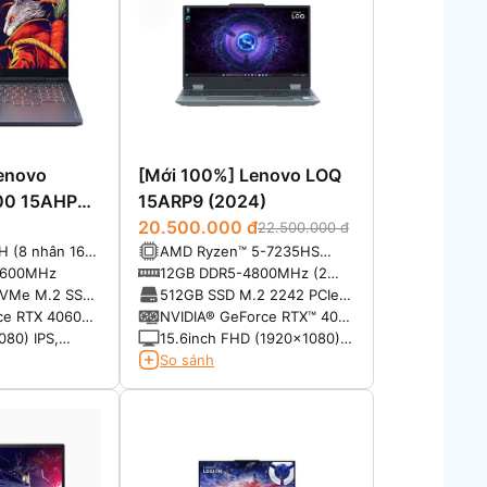
enovo
[Mới 100%] Lenovo LOQ
000 15AHP9
15ARP9 (2024)
20.500.000 đ
22.500.000 đ
H (8 nhân 16
AMD Ryzen™ 5-7235HS
 cơ bản
(3.20GHz up to 4.20GHz,
5600MHz
12GB DDR5-4800MHz (2
ể đạt tới
8MB Cache)
slots, up to 32GB)
NVMe M.2 SSD
512GB SSD M.2 2242 PCIe®
rbo boost, bộ
4.0x4 NVMe®
ce RTX 4060
NVIDIA® GeForce RTX™ 4050
L2 / 16MB L3,
125W)
6GB GDDR6
080) IPS,
15.6inch FHD (1920x1080)
-54W)
% sRGB, 144Hz
IPS, 300nits, Anti-glare,
So sánh
100% sRGB, 144Hz, G-
SYNC®