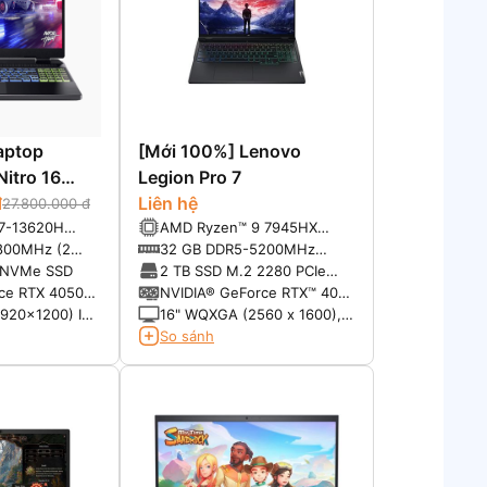
aptop
[Mới 100%] Lenovo
itro 16
Legion Pro 7
đ
Liên hệ
27.800.000 đ
i7-13620H
AMD Ryzen™ 9 7945HX
to 4.90GHz,
Processor (2.50 GHz up to
800MHz (2
32 GB DDR5-5200MHz
5.40 GHz)
2GB)
(SODIMM) - (2 x 16 GB)
e NVMe SSD
2 TB SSD M.2 2280 PCIe
Gen4 TLC (2 x 1 TB)
ce RTX 4050
NVIDIA® GeForce RTX™ 4080
Laptop GPU 12GB GDDR6
920×1200) IPS
16" WQXGA (2560 x 1600),
sRGB, 400 nits
IPS, Anti-Glare, Non-Touch,
So sánh
HDR 400, 100%sRGB, 500
nits, 240Hz, Narrow Bezel,
Low Blue Light