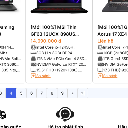
 Gaming
[Mới 100%] MSI Thin
[Mới 100%] G
)
GF63 12UCX-898US
Aorus 17 XE4
(2022)
14.690.000 đ
Liên hệ
700H 14
Intel Core i5-12450H
Intel Core i7
up to 4.7
2.3GHz up to 4.4GHz 12MB
(3.50GHz up 
0Mhz
8GB (1 x 8GB) DDR4
16GB (2x8GB
e)
24MB Cache)
3200MHz
3200MHz
NVMe Solid
1TB NVMe PCIe Gen 4 SSD
1TB Gen4 SS
(1 slot)
RTX 3060
NVIDIA® GeForce RTX™ 2050
NVIDIA GeFor
4GB Up to 1477 MHz Boost
8GB GDDR6
335 nits,
15.6″ FHD (1920×1080),
17.3 FHD(1920
Clock 45 WW Maximum
144Hz, IPS-Level, 45%
level Anti-gla
So sánh
So sánh
Graphics Power with
NTSC, 65% sRGB
(360Hz, 72%
Dynamic Boost
3
4
5
6
7
8
9
»
»|
toàn quốc
Hỗ trợ nhiệt tình
Hậu 