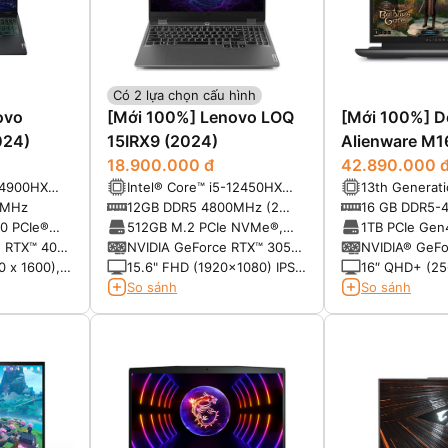
Có 2 lựa chọn cấu hình
ovo
[Mới 100%] Lenovo LOQ
[Mới 100%] De
024)
15IRX9 (2024)
Alienware M
18.900.000 đ
(2023)
42.890.000 
-14900HX
Intel® Core™ i5-12450HX
13th Generati
5.80GHz,
(2.40GHz up to 4.40GHz,
Core™ i7-137
0MHz
12GB DDR5 4800MHz (2
16 GB DDR5-
12MB Cache)
Cores, 24-Th
slots, up to 32GB)
0 PCIe®
512GB M.2 PCIe NVMe®,
1TB PCIe Gen
Cache, up to
PCIe 4.0 x4 SSD
e RTX™ 4070
NVIDIA GeForce RTX™ 3050
NVIDIA® GeFo
Turbo Freque
6GB GDDR6
8GB GDDR6
 x 1600),
15.6" FHD (1920x1080) IPS
16″ QHD+ (25
io, 240Hz
300nits Anti-glare, 100%
165Hz, 3ms, 
So sánh
So sánh
rate, 100%
sRGB, 144Hz, G-SYNC®
Plus, NVIDIA
p to VESA
100% sRGB
Certified,
pport