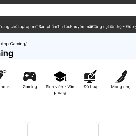
Trang chủ
Laptop mới
Sản phẩm
Tin tức
Khuyến mãi
Công cụ
Liên hệ - Góp 
ptop Gaming
ing
shock
Gaming
Sinh viên - Văn
Đồ hoạ
Mỏng nhẹ
phòng