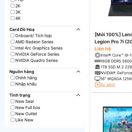
2K
3K
4K
Card Đồ Hoạ
[Mới 100%] Len
Onboard/ Tích hợp
Legion Pro 7i (2
AMD Radeon Series
Intel Arc Graphics Series
Liên hệ
NVIDIA GeForce Series
Intel® Core™ i9
NVIDIA Quadro Series
(2.20GHz up to 
16GB DDR5 560
36MB Cache)
1TB SSD M.2 228
Nguồn hàng
4.0x4 NVMe®
NVIDIA® GeForc
Chính hãng
8GB GDDR6
16″ WQXGA (2560
Nhập khẩu
16:10 aspect rat
So sánh
variable refresh 
Tình trạng
RGB, 500 nits, u
DisplayHDR™ 400 
New Seal
Dolby Vision® Su
New Full box
New Outlet
Like New