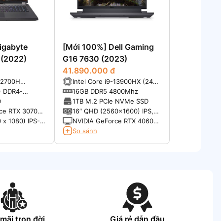
igabyte
[Mới 100%] Dell Gaming
 (2022)
G16 7630 (2023)
41.890.000 đ
-12700H
Intel Core i9-13900HX (24
to 4.70GHz,
Cores, 32 Threads, P-core
) DDR4-
16GB DDR5 4800Mhz
up to 5.4GHz, E-core up to
D
1TB M.2 PCIe NVMe SSD
3.9GHz, 36MB Cache)
ce RTX 3070Ti
16″ QHD (2560×1600) IPS,
240Hz, DCI-P3 100%
 x 1080) IPS-
NVIDIA GeForce RTX 4060
re Display LCD
8GB GDDR6
So sánh
 NTSC)
mãi trọn đời
Giá rẻ dẫn đầu