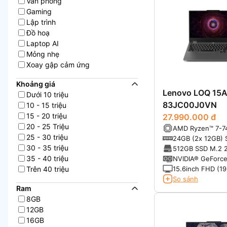
Văn phòng
Gaming
Lập trình
Đồ hoạ
Laptop AI
Mỏng nhẹ
Xoay gập cảm ứng
Khoảng giá
Lenovo LOQ 15
Dưới 10 triệu
83JC00J0VN
10 - 15 triệu
15 - 20 triệu
27.990.000 đ
20 - 25 Triệu
AMD Ryzen™ 7-7
25 - 30 triệu
(3.10GHz up to 
24GB (2x 12GB)
16MB Cache)
30 - 35 triệu
DDR5-4800MHz (2
512GB SSD M.2 
to 32GB)
4.0x4 NVMe®
35 - 40 triệu
NVIDIA® GeForc
6GB GDDR6
15.6inch FHD (1
Trên 40 triệu
IPS, 300nits, Anti
So sánh
100% sRGB, 144
Ram
thêm
8GB
12GB
16GB