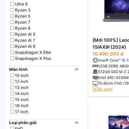
Ultra 9
Ryzen 3
Ryzen 5
Ryzen 7
Ryzen 9
Ryzen AI 5
[Mới 100%] Len
Ryzen AI 7
Ryzen AI 9
15IAX9I (2024)
Snapdragon X Elite
16.490.000 đ
Snapdragon X Plus
Intel® Core™ i5
(2.40GHz up to 
12GB DDR5 4800
Màn hình
12MB Cache)
slots, up to 32G
512GB SSD M.2 
10 inch
4.0x4 NVMe®
Intel ARC A530
12 inch
15.6inch FHD (1
13 inch
IPS, 300nits, Anti
So sánh
14 inch
100% sRGB, 144H
15 inch
SYNC®
16 inch
17 inch
Loại phân giải
FHD