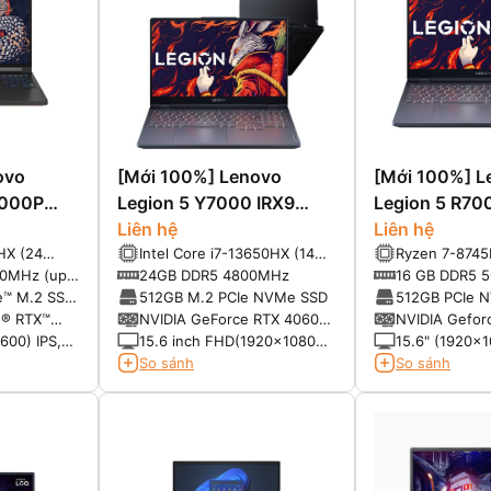
ovo
[Mới 100%] Lenovo
[Mới 100%] L
9000P
Legion 5 Y7000 IRX9
Legion 5 R7
(2024)
Liên hệ
(2024)
Liên hệ
HX (24
Intel Core i7-13650HX (14
Ryzen 7-8745
ung nhịp cơ
Cores, 20 Threads, P-core
luồng, tần số
0MHz (up
24GB DDR5 4800MHz
16 GB DDR5 
 thể đạt
up to 4.9GHz, E-core up to
3.8GHz, có th
e™ M.2 SSD
512GB M.2 PCIe NVMe SSD
512GB PCIe 
st lên tới
3.6GHz, 36MB Cache)
4.9GHz với tu
Gen 4
e® RTX™
NVIDIA GeForce RTX 4060
NVIDIA Gefor
ache)
nhớ đệm 8MB 
8GB GDDR6 (140W)
8GB GDDR6 (
600) IPS,
15.6 inch FHD(1920x1080
15.6" (1920x1
4nm, TDP 35
nh 500nits,
,16:9), IPS, 144Hz, 100%
300nits, 100
So sánh
So sánh
 DCI-P3, tỷ
sRGB,
10, tần số
playHDR™,
VIDIA® G-
d Optimus