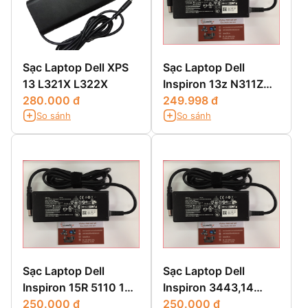
Sạc Laptop Dell XPS
Sạc Laptop Dell
13 L321X L322X
Inspiron 13z N311Z
280.000 đ
13z 5323 13z N301Z
249.998 đ
So sánh
So sánh
Sạc Laptop Dell
Sạc Laptop Dell
Inspiron 15R 5110 15R
Inspiron 3443,14
5520 15R SE7520 15Z
250.000 đ
3443,14 3000
250.000 đ