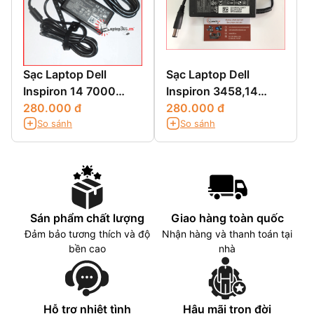
Sạc Laptop Dell
Sạc Laptop Dell
Inspiron 14 7000
Inspiron 3458,14
7437 N7437
280.000 đ
3458,14 3000
280.000 đ
So sánh
So sánh
3458,N3458
Sán phẩm chất lượng
Giao hàng toàn quốc
Đảm bảo tương thích và độ
Nhận hàng và thanh toán tại
bền cao
nhà
Hỗ trợ nhiệt tình
Hậu mãi trọn đời