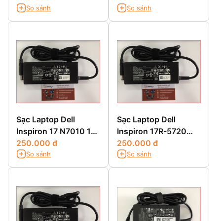
So sánh
So sánh
5523 15Z 1570
3443,14-3443
Sạc Laptop Dell
Sạc Laptop Dell
Inspiron 17 N7010 17
Inspiron 17R-5720
N7110
250.000 đ
17R-SE7720 17R-
250.000 đ
So sánh
So sánh
N7110