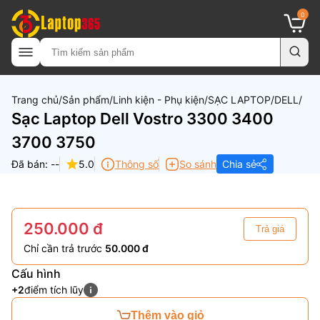
0
Trang chủ
Sản phẩm
Linh kiện - Phụ kiện
SẠC LAPTOP
DELL
Sạc Laptop Dell Vostro 3300 3400
3700 3750
Đã bán: --
5.0
Thông số
So sánh
Chia sẻ
250.000 đ
Trả giá
Chỉ cần trả trước
50.000 đ
Cấu hình
+2
điểm tích lũy
Thêm vào giỏ