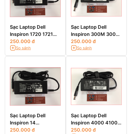
Sạc Laptop Dell
Sạc Laptop Dell
Inspiron 1720 1721
Inspiron 300M 3000
1749 1750 1764
250.000 đ
3200 3500 3700
250.000 đ
So sánh
So sánh
3800
Sạc Laptop Dell
Sạc Laptop Dell
Inspiron 14
Inspiron 4000 4100
3451,3451,14 3000
250.000 đ
4150
250.000 đ