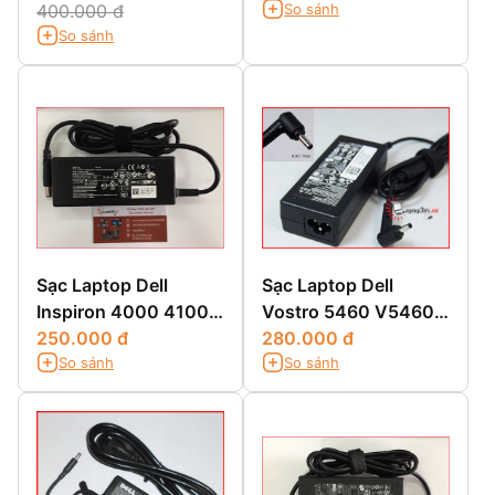
So sánh
3451,14-3451
400.000 đ
So sánh
Sạc Laptop Dell
Sạc Laptop Dell
Inspiron 4000 4100
Vostro 5460 V5460
4150
250.000 đ
5470 5560
280.000 đ
So sánh
So sánh