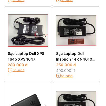
Sạc Laptop Dell XPS
Sạc Laptop Dell
1645 XPS 1647
Inspiron 14R N4010
280.000 đ
14R N4110 14R 5420
250.000 đ
So sánh
400.000 đ
So sánh