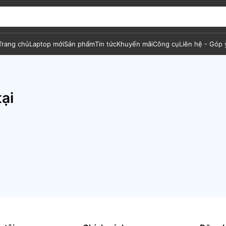
Trang chủ
Laptop mới
Sản phẩm
Tin tức
Khuyến mãi
Công cụ
Liên hệ - Góp 
ại