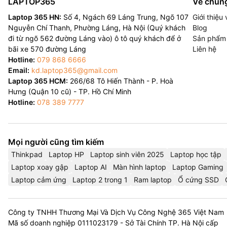
LAPTOP365
Về chúng
Laptop 365 HN:
Số 4, Ngách 69 Láng Trung, Ngõ 107
Giới thiệ
Nguyễn Chí Thanh, Phường Láng, Hà Nội (Quý khách
Blog
đi từ ngõ 562 đường Láng vào) ô tô quý khách để ở
Sản phẩm
bãi xe 570 đường Láng
Liên hệ
Hotline:
079 868 6666
Email:
kd.laptop365@gmail.com
Laptop 365 HCM:
266/68 Tô Hiến Thành - P. Hoà
Hưng (Quận 10 cũ) - TP. Hồ Chí Minh
Hotline:
078 389 7777
Mọi người cũng tìm kiếm
Thinkpad
Laptop HP
Laptop sinh viên 2025
Laptop học tập
Laptop xoay gập
Laptop AI
Màn hình laptop
Laptop Gaming
Laptop cảm ứng
Laptop 2 trong 1
Ram laptop
Ổ cứng SSD
Công ty TNHH Thương Mại Và Dịch Vụ Công Nghệ 365 Việt Nam
Mã số doanh nghiệp 0111023179 - Sở Tài Chính TP. Hà Nội cấp