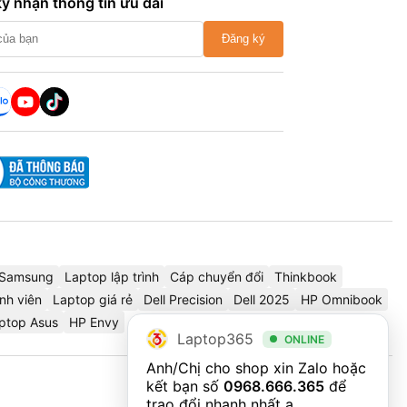
ý nhận thông tin ưu đãi
Đăng ký
Samsung
Laptop lập trình
Cáp chuyển đổi
Thinkbook
nh viên
Laptop giá rẻ
Dell Precision
Dell 2025
HP Omnibook
ptop Asus
HP Envy
Laptop365
ONLINE
Anh/Chị cho shop xin Zalo hoặc 
kết bạn số 
0968.666.365
 để 
trao đổi nhanh nhất ạ.